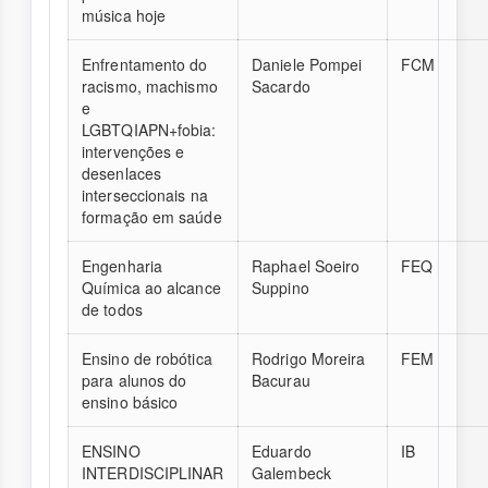
música hoje
Enfrentamento do
Daniele Pompei
FCM
racismo, machismo
Sacardo
e
LGBTQIAPN+fobia:
intervenções e
desenlaces
interseccionais na
formação em saúde
Engenharia
Raphael Soeiro
FEQ
Química ao alcance
Suppino
de todos
Ensino de robótica
Rodrigo Moreira
FEM
para alunos do
Bacurau
ensino básico
ENSINO
Eduardo
IB
INTERDISCIPLINAR
Galembeck