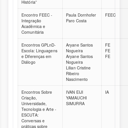
História”
Encontro FEEC -
Paula Dornhofer
FEEC
Integração
Paro Costa
Acadêmica e
Comunitária
Encontros GPLnD-
Aryane Santos
FE
Escola: Linguagens
Nogueira
FE
e Diferenças em
Aryane Santos
FE
Diálogo
Nogueira
Lilian Cristine
Ribeiro
Nascimento
Encontros Sobre
IVAN EIJI
IA
Criação,
YAMAUCHI
Universidade,
SIMURRA
Tecnologia e Arte -
ESCUTA:
Conversas e
práticas sobre