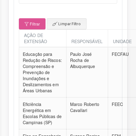
Filtrar
Limpar Filtro
AÇÃO DE
EXTENSÃO
RESPONSÁVEL
UNIDADE
Educação para
Paulo José
FECFAU
Redução de Riscos:
Rocha de
Compreensão e
Albuquerque
Prevenção de
Inundações e
Deslizamentos em
Áreas Urbanas
Eficiência
Marco Roberto
FEEC
Energética em
Cavallari
Escolas Públicas de
Campinas (SP)
Elas na Engenharia
Suzana Regina
FEM