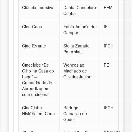
Ciência Imersiva
Daniel Candeloro
FEM
Cunha
Cine Caos
Fabio Antonio de
IE
Campos
Cine Errante
Stella Zagatto
IFCH
Paterniani
Cineclube “De
Wencesláo
FE
Olho na Casa do
Machado de
Lago” –
Oliveira Junior
Comunidade de
Aprendizagem
com o cinema
CineClube
Rodrigo
IFCH
História em Cena
Camargo de
Godoi