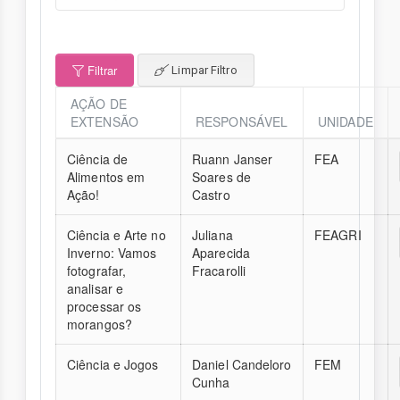
Filtrar
Limpar Filtro
AÇÃO DE
EXTENSÃO
RESPONSÁVEL
UNIDADE
Ciência de
Ruann Janser
FEA
Alimentos em
Soares de
Ação!
Castro
Ciência e Arte no
Juliana
FEAGRI
Inverno: Vamos
Aparecida
fotografar,
Fracarolli
analisar e
processar os
morangos?
Ciência e Jogos
Daniel Candeloro
FEM
Cunha