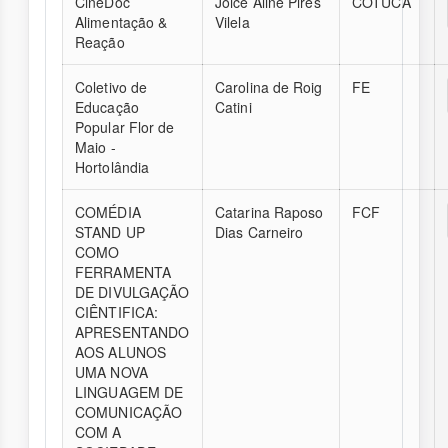
CineDoc
Joice Aline Pires
COTUCA
Alimentação &
Vilela
Reação
Coletivo de
Carolina de Roig
FE
Educação
Catini
Popular Flor de
Maio -
Hortolândia
COMÉDIA
Catarina Raposo
FCF
STAND UP
Dias Carneiro
COMO
FERRAMENTA
DE DIVULGAÇÃO
CIÊNTIFICA:
APRESENTANDO
AOS ALUNOS
UMA NOVA
LINGUAGEM DE
COMUNICAÇÃO
COM A