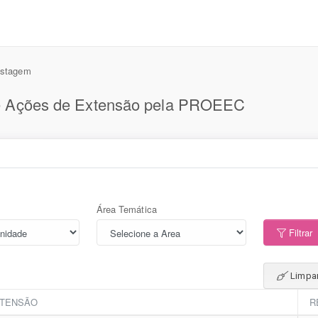
istagem
e Ações de Extensão pela PROEEC
Área Temática
Filtrar
Limpar 
XTENSÃO
R