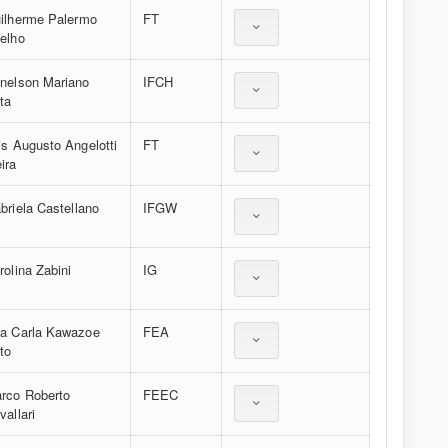
ilherme Palermo
FT
elho
nelson Mariano
IFCH
ta
is Augusto Angelotti
FT
ira
briela Castellano
IFGW
rolina Zabini
IG
a Carla Kawazoe
FEA
to
rco Roberto
FEEC
vallari