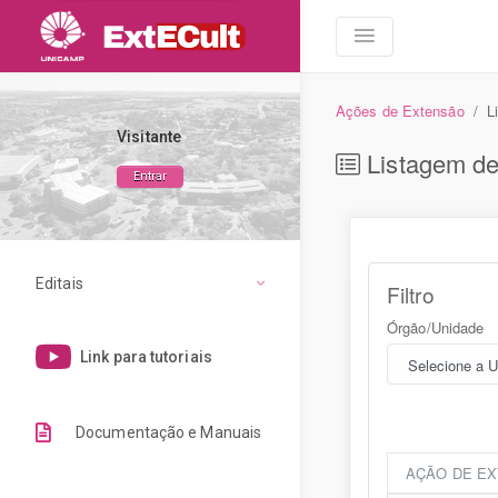
Ações de Extensão
L
Visitante
Listagem d
Entrar
Editais
Filtro
Órgão/Unidade
Link para tutoriais
Documentação e Manuais
AÇÃO DE E