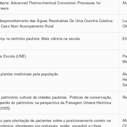
Waste: Advanced Thermochemical Conversion Processes for
Al
neers
Reaproveitamento das Águas Residuárias De Uma Cozinha Coletiva:
Lu
 Caso Num Acampamento Rural
Ol
p no território paulista: Mais ciência na escola
El
na Escola (UNE)
Pa
Ma
plantas medicinais pela população
Al
He
Sa
 patrimônio cultural de cidades paulistas. Práticas de conservação,
Re
 gestão do patrimônio na perspectiva da Paisagem Urbana Histórica
-2025].
o para orientação de pacientes sobre o posicionamento correto na
A
norâmica: abordagem em português, inglês, espanhol e Libras
C