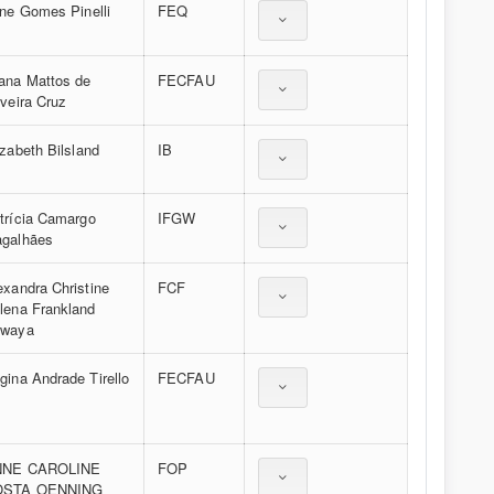
ine Gomes Pinelli
FEQ
ana Mattos de
FECFAU
iveira Cruz
izabeth Bilsland
IB
trícia Camargo
IFGW
galhães
exandra Christine
FCF
lena Frankland
waya
gina Andrade Tirello
FECFAU
NNE CAROLINE
FOP
OSTA OENNING