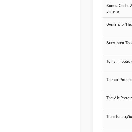
SemeaCode: Au
Limeira
Seminário “Hab
Sites para To
TeFis - Teatro 
Tempo Profun
The Alt Prote
Transformação