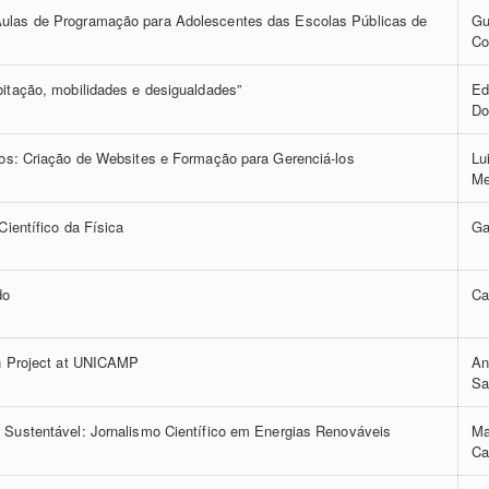
las de Programação para Adolescentes das Escolas Públicas de
Gu
Co
itação, mobilidades e desigualdades”
Ed
Do
dos: Criação de Websites e Formação para Gerenciá-los
Lu
Me
Científico da Física
Ga
do
Ca
in Project at UNICAMP
An
Sa
 Sustentável: Jornalismo Científico em Energias Renováveis
Ma
Ca